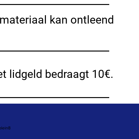
iemateriaal kan ontleend
t lidgeld bedraagt 10€.
plein8