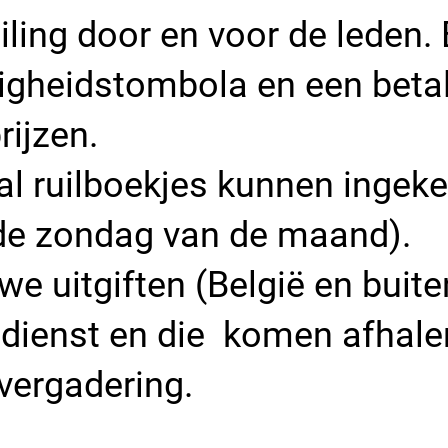
iling door en voor de leden. 
igheidstombola en een bet
rijzen.
al ruilboekjes kunnen ingek
de zondag van de maand).
e uitgiften (België en buite
ienst en die komen afhalen
vergadering.