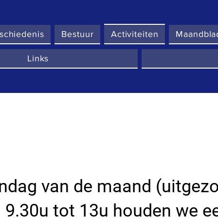
schiedenis
Bestuur
Activiteiten
Maandbla
Links
ondag van de maand (uitgezon
 9.30u tot 13u houden we e