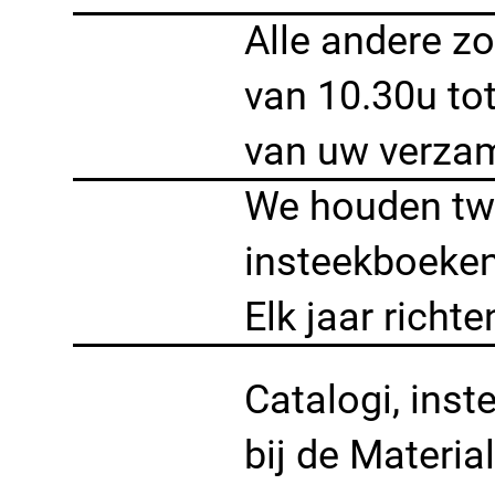
Alle andere zo
van 10.30u to
van uw verzam
We houden twe
insteekboeken
Elk jaar richt
Catalogi, inst
bij de Materia