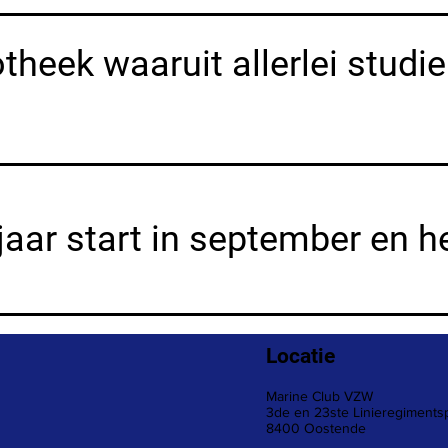
iotheek waaruit allerlei stud
aar start in september en he
Locatie
Marine Club VZW
3de en 23ste Linieregiments
8400 Oostende