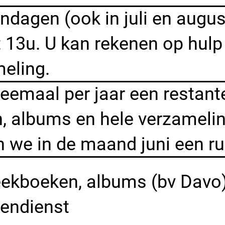
ndagen (ook in juli en augu
t 13u. U kan rekenen op hulp
eling.
emaal per jaar een restant
, albums en hele verzamelin
en we in de maand juni een ru
eekboeken, albums (bv Davo) e
lendienst